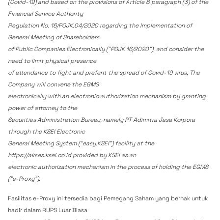
(Covid-19) and based on the provisions of Article 8 paragraph (3) of the
Financial Service Authority
Regulation No. 16/POJK.04/2020 regarding the Implementation of
General Meeting of Shareholders
of Public Companies Electronically (“POJK 16/2020”), and consider the
need to limit physical presence
of attendance to fight and prefent the spread of Covid-19 virus, The
Company will convene the EGMS
electronically with an electronic authorization mechanism by granting
power of attorney to the
Securities Administration Bureau, namely PT Adimitra Jasa Korpora
through the KSEI Electronic
General Meeting System (“easy.KSEI”) facility at the
https://akses.ksei.co.id provided by KSEI as an
electronic authorization mechanism in the process of holding the EGMS
(“e-Proxy”).
Fasilitas e-Proxy ini tersedia bagi Pemegang Saham yang berhak untuk
hadir dalam RUPS Luar Biasa