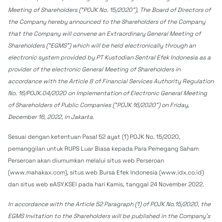
Meeting of Shareholders (“POJK No. 15/2020”), The Board of Directors of
the Company hereby announced to the Shareholders of the Company
that the Company will convene an Extraordinary General Meeting of
Shareholders (“EGMS”) which will be held electronically through an
electronic system provided by PT Kustodian Sentral Efek Indonesia as a
provider of the electronic General Meeting of Shareholders in
accordance with the Article 8 of Financial Services Authority Regulation
No. 16/POJK.04/2020 on Implementation of Electronic General Meeting
of Shareholders of Public Companies (“POJK 16/2020”) on Friday,
December 16, 2022, in Jakarta.
Sesuai dengan ketentuan Pasal 52 ayat (1) POJK No. 15/2020,
pemanggilan untuk RUPS Luar Biasa kepada Para Pemegang Saham
Perseroan akan diumumkan melalui situs web Perseroan
(www.mahakax.com), situs web Bursa Efek Indonesia (www.idx.co.id)
dan situs web eASY.KSEI pada hari Kamis, tanggal 24 November 2022.
In accordance with the Article 52 Paragraph (1) of POJK No.15/2020, the
EGMS Invitation to the Shareholders will be published in the Company’s