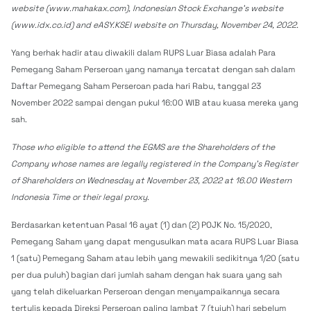
website (www.mahakax.com), Indonesian Stock Exchange’s website
(www.idx.co.id) and eASY.KSEI website on Thursday, November 24, 2022.
Yang berhak hadir atau diwakili dalam RUPS Luar Biasa adalah Para
Pemegang Saham Perseroan yang namanya tercatat dengan sah dalam
Daftar Pemegang Saham Perseroan pada hari Rabu, tanggal 23
November 2022 sampai dengan pukul 16:00 WIB atau kuasa mereka yang
sah.
Those who eligible to attend the EGMS are the Shareholders of the
Company whose names are legally registered in the Company’s Register
of Shareholders on Wednesday at November 23, 2022 at 16.00 Western
Indonesia Time or their legal proxy.
Berdasarkan ketentuan Pasal 16 ayat (1) dan (2) POJK No. 15/2020,
Pemegang Saham yang dapat mengusulkan mata acara RUPS Luar Biasa
1 (satu) Pemegang Saham atau lebih yang mewakili sedikitnya 1/20 (satu
per dua puluh) bagian dari jumlah saham dengan hak suara yang sah
yang telah dikeluarkan Perseroan dengan menyampaikannya secara
tertulis kepada Direksi Perseroan paling lambat 7 (tujuh) hari sebelum