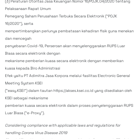
(3) Peraturan Otoritas Jasa Keuangan Nomor 16/POJK.04/2020 tentang
Pelaksanaan Rapat Umum
Pemegang Saham Perusahaan Terbuka Secara Elektronik (“POJK
16/2020”), serta
mempertimbangkan perlunya pembatasan kehadiran fisik guna menekan
dan mencegah
penyebaran Covid-19, Perseroan akan menyelenggarakan RUPS Luar
Biasa secara elektronik dengan
mekanisme pemberian kuasa secara elektronik dengan memberikan
kuasa kepada Biro Administrasi
Efek yaitu PT Adimitra Jasa Korpora melalui fasilitas Electronic General
Meeting System KSEI
(“easy.KSEI”) dalam tautan https://akses.ksei.co.id yang disediakan oleh
KSEI sebagai mekanisme
pemberian kuasa secara elektronik dalam proses penyelenggaraan RUPS
Luar Biasa (“e-Proxy”).
Considering compliance with applicable laws and regulations for
handling Corona Virus Disease 2019