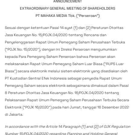
ANNOUNCEMENT
EXTRAORDINARY GENERAL MEETING OF SHAREHOLDERS
PT MAHAKA MEDIA Tbk. (“Perseroan”)
Sesuai dengan ketentuan Pasal 14 ayat (1) dan (2) Peraturan Otoritas
Jasa Keuangan No. 15/POJK.04/2020 tentang Rencana dan
Penyelenggaraan Rapat Umum Pemegang Saham Perusahaan Terbuka
(“POJK No. 15/2020”), dengan ini Direksi Perseroan mengumumkan
kepada Para Pemegang Saham Perseroan bahwa Perseroan akan
melaksanakan Rapat Umum Pemegang Saham Luar Biasa (“RUPS Luar
Biasa”) secara elektronik melalui sistem elektronik yang disediakan oleh
PT Kustodian Sentral Efek Indonesia sebagai penyedia Rapat Umum
Pemegang Saham secara elektronik sebagaimana dimaksud dalam Pasal
8 Peraturan Otoritas Jasa Keuangan No. 16/POJK.04/2020 tentang
Pelaksanaan Rapat Umum Pemegang Saham Perusahaan Terbuka Secara
Elektronik (”POJK 16/2020”) pada hari Jumat, tanggal 16 Desember 2022
di Jakarta.
In accordance with the Article 14 Paragraph (1) and (2) of OJK Regulation
Number 15/POJK.04/2020 regarding Planning and Holding General