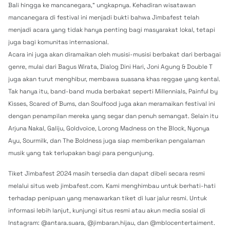
Bali hingga ke mancanegara,” ungkapnya. Kehadiran wisatawan
mancanegara di festival ini menjadi bukti bahwa Jimbafest telah
menjadi acara yang tidak hanya penting bagi masyarakat lokal, tetapi
juga bagi komunitas internasional.
Acara ini juga akan diramaikan oleh musisi-musisi berbakat dari berbagai
genre, mulai dari Bagus Wirata, Dialog Dini Hari, Joni Agung & Double T
juga akan turut menghibur, membawa suasana khas reggae yang kental.
Tak hanya itu, band-band muda berbakat seperti Millennials, Painful by
Kisses, Scared of Bums, dan Soulfood juga akan meramaikan festival ini
dengan penampilan mereka yang segar dan penuh semangat. Selain itu
Arjuna Nakal, Galiju, Goldvoice, Lorong Madness on the Block, Nyonya
Ayu, Sourmilk, dan The Boldness juga siap memberikan pengalaman
musik yang tak terlupakan bagi para pengunjung.
Tiket Jimbafest 2024 masih tersedia dan dapat dibeli secara resmi
melalui situs web jimbafest.com. Kami menghimbau untuk berhati-hati
terhadap penipuan yang menawarkan tiket di luar jalur resmi. Untuk
informasi lebih lanjut, kunjungi situs resmi atau akun media sosial di
Instagram: @antara.suara, @jimbaran.hijau, dan @mblocentertaiment.