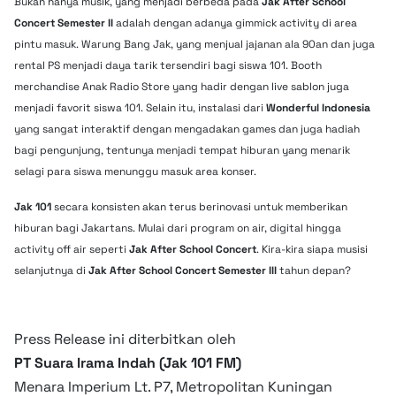
Bukan hanya musik, yang menjadi berbeda pada
Jak After School
Concert Semester II
adalah dengan adanya gimmick activity di area
pintu masuk. Warung Bang Jak, yang menjual jajanan ala 90an dan juga
rental PS menjadi daya tarik tersendiri bagi siswa 101. Booth
merchandise Anak Radio Store yang hadir dengan live sablon juga
menjadi favorit siswa 101. Selain itu, instalasi dari
Wonderful Indonesia
yang sangat interaktif dengan mengadakan games dan juga hadiah
bagi pengunjung, tentunya menjadi tempat hiburan yang menarik
selagi para siswa menunggu masuk area konser.
Jak 101
secara konsisten akan terus berinovasi untuk memberikan
hiburan bagi Jakartans. Mulai dari program on air, digital hingga
activity off air seperti
Jak After School Concert
. Kira-kira siapa musisi
selanjutnya di
Jak After School Concert Semester III
tahun depan?
Press Release ini diterbitkan oleh
PT Suara Irama Indah (Jak 101 FM)
Menara Imperium Lt. P7, Metropolitan Kuningan