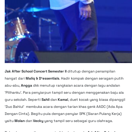
Jak After School Concert Semester II
ditutup dengan penampilan
hangat dari
Maliq & D’essentials
. Hadir kompak dengan seragam putih
abu-abu,
Angga
dkk menutup rangkaian acara dengan lagu andalan
‘Pilihanku’. Para penyiarpun tampil seru dengan menggenakan baju ala
guru sekolah. Seperti
Sahil
dan
Kamal
, duet kocak yang biasa dipanggil
‘Duo Bahlul’ membuka acara dengan tarian khas genk AADC (Ada Apa
Dengan Cinta). Begitu pula dengan penyiar SPK (Siaran Pulang Kerja)
yaitu
Molan
dan
Vecky
yang tampil seru sebagai guru olahraga.