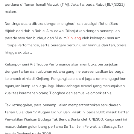
perdana di Taman Ismail Marzuki (TIM), Jakarta, pada Rabu (19/7/2023)
malam.
Nantinya acara dibuka dengan menghadirkan tausiyah Tahun Baru
Hijriah dari Habib Nabiel Almusawa. Dilanjutkan dengan penampilan
parade seni dan budaya dari Muslim
Xinjiang
oleh kelompok seni Art
Troupe Performance, serta beragam pertunjukan lainnya dari tari, opera
hingga akrobat.
Kelompok seni Art Troupe Performance akan membuka pertunjukan
dengan tarian dan tabuhan rebana yang merepresentasikan berbagai
kelompok etnis di Xinjiang. Penyanyi solo lelaki juga akan menyuguhkan
nyanyian kumpulan lagu-lagu klasik sebagai simbol yang menunjukkan
kualitas keramahan orang Tionghoa dari semua kelompok etnis.
Tak ketinggalan, para penampil akan mempertontonkan seni daerah
tarian ‘Jula’ dari 12 Muqam Uighur. Seni klasik ini pada 2005 masuk Daftar
Perwakilan Warisan Budaya Tak Benda Dunia oleh UNESCO. Karya seni ini
masuk dalam gelombang pertama Daftar Item Perwakilan Budaya Tak
benda Nasional pada 2006.