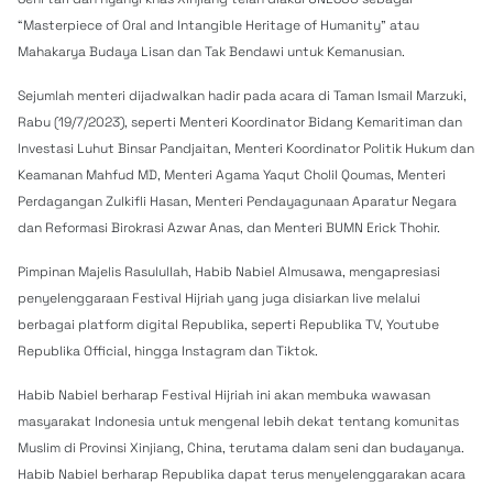
“Masterpiece of Oral and Intangible Heritage of Humanity” atau
Mahakarya Budaya Lisan dan Tak Bendawi untuk Kemanusian.
Sejumlah menteri dijadwalkan hadir pada acara di Taman Ismail Marzuki,
Rabu (19/7/2023), seperti Menteri Koordinator Bidang Kemaritiman dan
Investasi Luhut Binsar Pandjaitan, Menteri Koordinator Politik Hukum dan
Keamanan Mahfud MD, Menteri Agama Yaqut Cholil Qoumas, Menteri
Perdagangan Zulkifli Hasan, Menteri Pendayagunaan Aparatur Negara
dan Reformasi Birokrasi Azwar Anas, dan Menteri BUMN Erick Thohir.
Pimpinan Majelis Rasulullah, Habib Nabiel Almusawa, mengapresiasi
penyelenggaraan Festival Hijriah yang juga disiarkan live melalui
berbagai platform digital Republika, seperti Republika TV, Youtube
Republika Official, hingga Instagram dan Tiktok.
Habib Nabiel berharap Festival Hijriah ini akan membuka wawasan
masyarakat Indonesia untuk mengenal lebih dekat tentang komunitas
Muslim di Provinsi Xinjiang, China, terutama dalam seni dan budayanya.
Habib Nabiel berharap Republika dapat terus menyelenggarakan acara