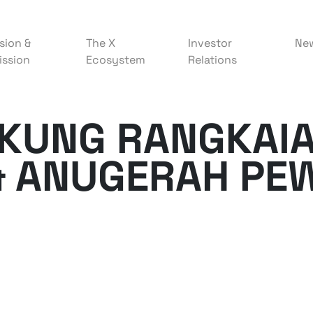
sion &
The X
Investor
Ne
ission
Ecosystem
Relations
KUNG RANGKAI
& ANUGERAH PE