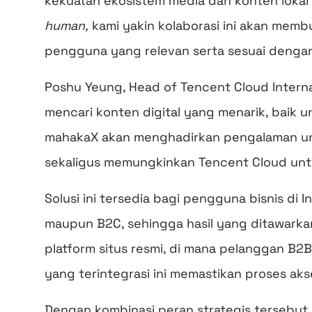
kekuatan ekosistem media dan konten lokal 
human,
kami yakin kolaborasi ini akan memb
pengguna yang relevan serta sesuai denga
Poshu Yeung, Head of Tencent Cloud Interna
mencari konten digital yang menarik, baik
mahakaX akan menghadirkan pengalaman uni
sekaligus memungkinkan Tencent Cloud untu
Solusi ini tersedia bagi pengguna bisnis d
maupun B2C, sehingga hasil yang ditawarka
platform situs resmi, di mana pelanggan B2
yang terintegrasi ini memastikan proses a
Dengan kombinasi peran strategis tersebu