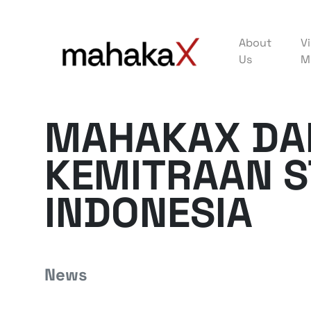
About
Vi
Us
M
MAHAKAX DA
KEMITRAAN S
INDONESIA
News