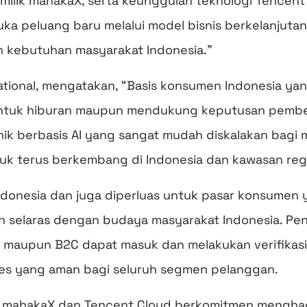
milik mahakaX, serta keunggulan teknologi Tencent
uka peluang baru melalui model bisnis berkelanjut
n kebutuhan masyarakat Indonesia.”
tional
, mengatakan, “Basis konsumen Indonesia ya
 untuk hiburan maupun mendukung keputusan pembel
k berbasis AI yang sangat mudah diskalakan bagi 
k terus berkembang di Indonesia dan kawasan regi
i Indonesia dan juga diperluas untuk pasar konsume
n selaras dengan budaya masyarakat Indonesia. Pen
B maupun B2C dapat masuk dan melakukan verifikasi
kses yang aman bagi seluruh segmen pelanggan.
t, mahakaX dan Tencent Cloud berkomitmen menghad