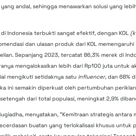
ang andal, sehingga menawarkan solusi yang lebih a
di Indonesia terbukti sangat efektif, dengan KOL
(k
omendasi dan ulasan produk dari KOL memengaruhi l
ian. Sepanjang 2023, tercatat 86,3% merek di Ind
anya mengalokasikan lebih dari Rp100 juta untuk akti
al mengikuti setidaknya satu
influencer
, dan 68% 
ika ini semakin diperkuat oleh pertumbuhan periklan
r setengah dari total populasi, meningkat 2,9% dib
Sugiadha,
menyatakan, “Kemitraan strategis antara
ecerdasan buatan yang terlokalisasi khusus untuk