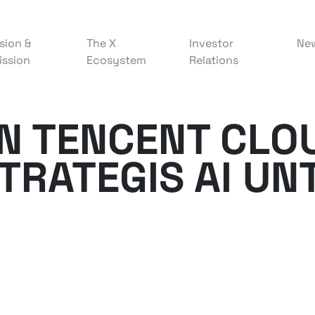
sion &
The X
Investor
Ne
ission
Ecosystem
Relations
N TENCENT CLO
TRATEGIS AI UN