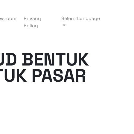
wsroom
Privacy
Select Language
Policy
UD BENTUK
TUK PASAR