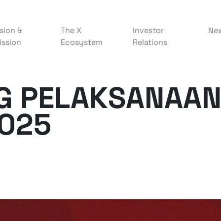
sion &
The X
Investor
Ne
ission
Ecosystem
Relations
G PELAKSANAA
2025