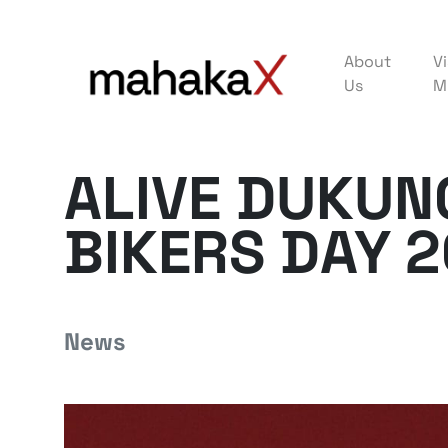
About
Vi
Us
M
ALIVE DUKUN
BIKERS DAY 
News